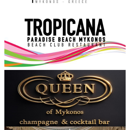
Science & Tech
Aegean Islands
Σεβασμιώτατος Δωρόθεος Β’
Cost Of Living Crisis
Opinion + Analysis
L’Art des Sens
All News
Local Elections 2023
About