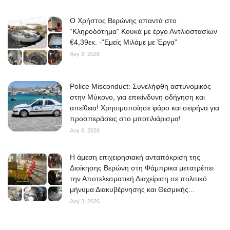
O Χρήστος Βερώνης απαντά στο
“Κληροδότημα” Κουκά με έργο Αντλιοστασίων
€4,39εκ. -“Εμείς Μιλάμε με Έργα”
Αυγ 3, 2026
Police Misconduct: Συνελήφθη αστυνομικός
στην Μύκονο, για επικίνδυνη οδήγηση και
απείθεια! Χρησιμοποίησε φάρο και σειρήνα για
προσπεράσεις στο μποτιλιάρισμα!
Αυγ 6, 2026
Η άμεση επιχειρησιακή ανταπόκριση της
Διοίκησης Βερώνη στη Φάμπρικα μετατρέπει
την Αποτελεσματική Διαχείριση σε πολιτικό
μήνυμα Διακυβέρνησης και Θεσμικής...
Αυγ 3, 2026