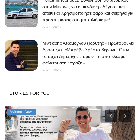
Police Misconduct: Συνελήφθη αστυνομικός
στην Μύκονο, για επικίνδυνη οδήγηση και
απείθεια! Χρησιμοποίησε φάρο και σειρήνα για
προσπεράσεις στο μποτιλιάρισμα!
Αυγ 6, 2026
Μιλτιάδης Ατζαμόγλου (Ιδρυτής «Πρωτοβουλία
Δράσης»): «Μπράβο Χρήστο Βερώνη! Όταν
υπάρχει Δήμαρχος παρών, το αποτέλεσμα
φαίνεται στην πράξη»
Αυγ 5, 2026
STORIES FOR YOU
Mykonos News