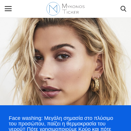
Contact Us
Politique
Business
Travel
World
Face washing: Μεγάλη σημασία στο πλύσιμο
Greece
του προσώπου, παίζει η θερμοκρασία του
νερού!! Πότε χρησιμοποιούμε Κρύο και πότε