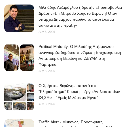
Μιλτιάδης Ατζαμόγλου (Ιδρυτής «Πρωτοβουλία
Δράσης»): «Μπράβο Χρήστο Βερώνη! Όταν
υπάρχει Δήμαρχος παρών, το αποτέλεσμα
φαίνεται στην πράξη»
Αυγ 5, 2026
Political Maturity: Ο Μιλτιάδης Ατζαμόγλου
αναγνωρίζει δημόσια την Άμεση Επιχειρησιακή
Ανταπόκριση Βερώνη και ΔΕΥΑΜ στη
Φάμπρικα
Αυγ 3, 2026
O Χρήστος Βερώνης απαντά στο
“Κληροδότημα” Κουκά με έργο Αντλιοστασίων
€4,39εκ. -“Εμείς Μιλάμε με Έργα”
Αυγ 3, 2026
Traffic Alert - Μύκονος: Προσωρινές