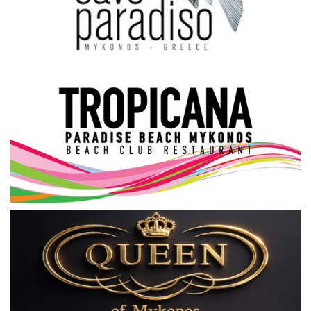
Science & Tech
Aegean Islands
Σεβασμιώτατος Δωρόθεος Β’
Cost Of Living Crisis
Opinion + Analysis
L’Art des Sens
All News
Local Elections 2023
About