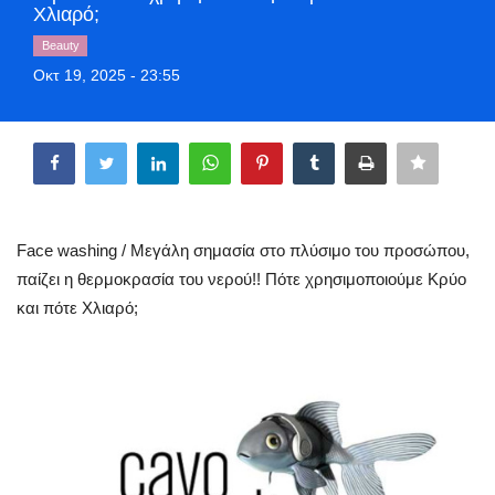
Χλιαρό;
Style Adorés
Beauty
Οκτ 19, 2025 - 23:55
Entertainment
Share
Arts & Culture
Mykonos
Mykonos Ticker TV
Face washing / Μεγάλη σημασία στο πλύσιμο του προσώπου,
παίζει η θερμοκρασία του νερού!! Πότε χρησιμοποιούμε Κρύο
Sport
και πότε Χλιαρό;
Sustainability
Health
In Pictures