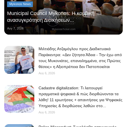
Mykonos News
Municipal Council Mykonos: Η κομβική
ανασυγκρότηση Διοικήσεων...
Αυγ 7, 2026
Μιλτιάδης Ατζαμόγλου προς Διαδικτυακά
Παράκεντρα: «Δεν ζήτησα Άδεια - Την έχω από
τους Μυκονιάτες, επανειλημμένα, στις Πρώτες
θέσεις» η Αξιοπρέπεια δεν Πιστοποιείται
Αυγ 6, 2026
Cadastre digitalization: Τι λειτουργεί
πραγματικά ψηφιακά & πώς διορθώνονται τα
λάθη! 11 ερωτήσεις + απαντήσεις για Ψηφιακές
Υπηρεσίες & διορθώσεις λαθών στο...
Αυγ 6, 2026