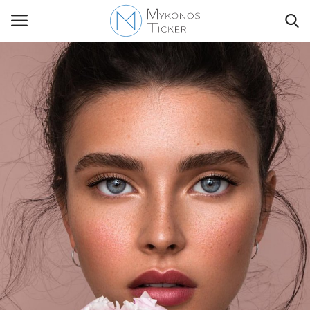
Contact Us
Politique
Business
Travel
World
Greece