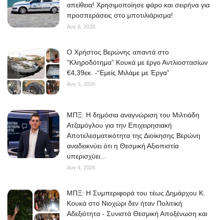
απείθεια! Χρησιμοποίησε φάρο και σειρήνα για
προσπεράσεις στο μποτιλιάρισμα!
Αυγ 6, 2026
O Χρήστος Βερώνης απαντά στο
“Κληροδότημα” Κουκά με έργο Αντλιοστασίων
€4,39εκ. -“Εμείς Μιλάμε με Έργα”
Αυγ 3, 2026
ΜΠΞ: Η δημόσια αναγνώριση του Μιλτιάδη
Ατζαμόγλου για την Επιχειρησιακή
Αποτελεσματικότητα της Διοίκησης Βερώνη
αναδεικνύει ότι η Θεσμική Αξιοπιστία
υπερισχύει...
Αυγ 4, 2026
ΜΠΞ: Η Συμπεριφορά του τέως Δημάρχου Κ.
Κουκά στο Νιοχώρι δεν ήταν Πολιτική
Αδεξιότητα - Συνιστά Θεσμική Αποξένωση και