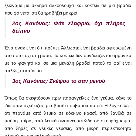
ξεκινάμε με σκληρά αλκοολούχα και κοκτέιλ σε μια βραδιά
που φαίνεται ότι θα τραβήξει μακριά.
2ος Κανόνας: Φάε ελαφριά, όχι πλήρες
δείπνο
Ένα σνακ είναι ό,τι πρέπει. Άλλωστε είναι βραδιά αφιερωμένη
στο ποτό, όχι στη μάσα. Τα κοκτέιλ δεν συνδυάζονται αρμονικά
με το φαγητό και σε μια μεγάλη βραδιά ποτού το φαΐ είναι
απλώς το καύσιμο.
3ος Κανόνας: Σκέψου το σαν μενού
Όπως θα σκεφτόσουν πριν παραγγείλεις ένα γεύμα, κάνε το
ίδιο όταν σχεδιάζεις μια βραδιά σοβαρού ποτού. Η λογική λέει
ότι περνάμε από λευκό σε κόκκινο κρασί, από ξανθιά σε
μαύρη μπίρα, από λευκά οινοπνευματώδη σε σκουρόχρωμα,
από ξηρές σε γλυκές γεύσεις, από μικρή περιεκτικότητα
αλκοόλ σε πιο σκληρά ποτά.