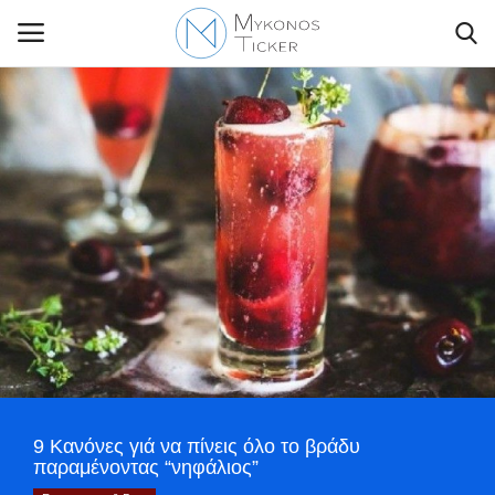
Contact Us
Politique
Business
Travel
World
9 Κανόνες γιά να πίνεις όλο το βράδυ
Style Adorés
παραμένοντας “νηφάλιος”