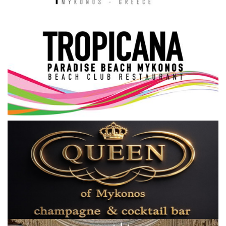
Science & Tech
Aegean Islands
Σεβασμιώτατος Δωρόθεος Β’
Cost Of Living Crisis
Opinion + Analysis
L’Art des Sens
All News
Local Elections 2023
About