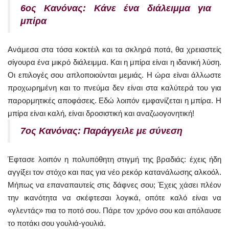
6ος Κανόνας: Κάνε ένα διάλειμμα για
μπίρα
Ανάμεσα στα τόσα κοκτέιλ και τα σκληρά ποτά, θα χρειαστείς
σίγουρα ένα μικρό διάλειμμα. Και η μπίρα είναι η ιδανική λύση.
Οι επιλογές σου απλοποιούνται μεμιάς. Η ώρα είναι άλλωστε
προχωρημένη και το πνεύμα δεν είναι στα καλύτερά του για
παρορμητικές αποφάσεις. Εδώ λοιπόν εμφανίζεται η μπίρα. Η
μπίρα είναι καλή, είναι δροσιστική και αναζωογονητική!
7ος Κανόνας: Παράγγειλε με σύνεση
Έφτασε λοιπόν η πολυπόθητη στιγμή της βραδιάς: έχεις ήδη
αγγίξει τον στόχο και πας για νέο ρεκόρ κατανάλωσης αλκοόλ.
Μήπως να επαναπαυτείς στις δάφνες σου; Έχεις χάσει πλέον
την ικανότητα να σκέφτεσαι λογικά, οπότε καλό είναι να
«γλεντάς» πια το ποτό σου. Πάρε τον χρόνο σου και απόλαυσε
το ποτάκι σου γουλιά-γουλιά.