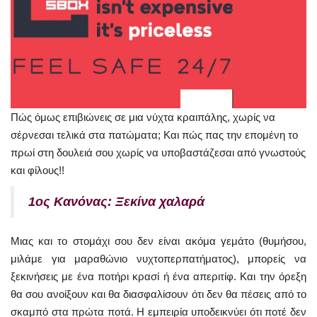
Πώς όμως επιβιώνεις σε μια νύχτα κραιπάλης, χωρίς να
σέρνεσαι τελικά στα πατώματα; Και πώς πας την επομένη το
πρωί στη δουλειά σου χωρίς να υποβαστάζεσαι από γνωστούς
και φίλους!!
1ος Κανόνας: Ξεκίνα χαλαρά
Μιας και το στομάχι σου δεν είναι ακόμα γεμάτο (θυμήσου,
μιλάμε για μαραθώνιο νυχτοπερπατήματος), μπορείς να
ξεκινήσεις με ένα ποτήρι κρασί ή ένα απεριτίφ. Και την όρεξη
θα σου ανοίξουν και θα διασφαλίσουν ότι δεν θα πέσεις από το
σκαμπό στα πρώτα ποτά. Η εμπειρία υποδεικνύει ότι ποτέ δεν