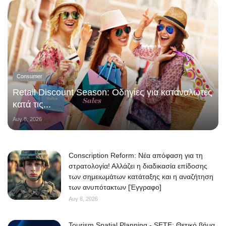
Consumer
Retail Discount Season: Οδηγίες για καταναλωτές
κατά τις...
Αυγ 8, 2026
Conscription Reform: Νέα απόφαση για τη
στρατολογία! Αλλάζει η διαδικασία επίδοσης
των σημειωμάτων κατάταξης και η αναζήτηση
των ανυπότακτων [Έγγραφο]
Αυγ 8, 2026
Tourism Spatial Planning - SETE: Θετικό βήμα