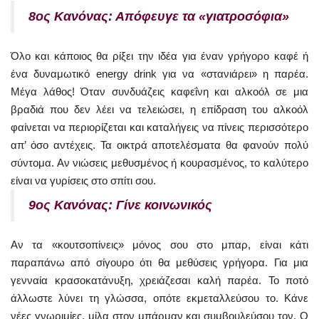
8ος Κανόνας: Απόφευγε τα «γιατροσόφια»
Όλο και κάποιος θα ρίξει την ιδέα για έναν γρήγορο καφέ ή
ένα δυναμωτικό energy drink για να «στανιάρει» η παρέα.
Μέγα λάθος! Όταν συνδυάζεις καφεΐνη και αλκοόλ σε μια
βραδιά που δεν λέει να τελειώσει, η επίδραση του αλκοόλ
φαίνεται να περιορίζεται και καταλήγεις να πίνεις περισσότερο
απ’ όσο αντέχεις. Τα οικτρά αποτελέσματα θα φανούν πολύ
σύντομα. Αν νιώσεις μεθυσμένος ή κουρασμένος, το καλύτερο
είναι να γυρίσεις στο σπίτι σου.
9ος Κανόνας: Γίνε κοινωνικός
Αν τα «κουτσοπίνεις» μόνος σου στο μπαρ, είναι κάτι
παραπάνω από σίγουρο ότι θα μεθύσεις γρήγορα. Για μια
γενναία κρασοκατάνυξη, χρειάζεσαι καλή παρέα. Το ποτό
άλλωστε λύνει τη γλώσσα, οπότε εκμεταλλεύσου το. Κάνε
νέες γνωριμίες, μίλα στον μπάρμαν και συμβουλεύσου τον. Ο