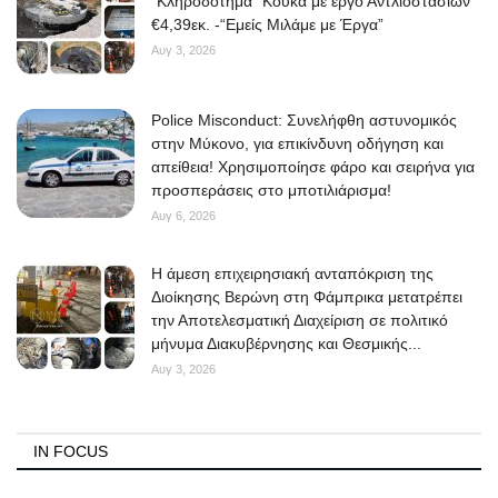
“Κληροδότημα” Κουκά με έργο Αντλιοστασίων
€4,39εκ. -“Εμείς Μιλάμε με Έργα”
Αυγ 3, 2026
Police Misconduct: Συνελήφθη αστυνομικός
στην Μύκονο, για επικίνδυνη οδήγηση και
απείθεια! Χρησιμοποίησε φάρο και σειρήνα για
προσπεράσεις στο μποτιλιάρισμα!
Αυγ 6, 2026
Η άμεση επιχειρησιακή ανταπόκριση της
Διοίκησης Βερώνη στη Φάμπρικα μετατρέπει
την Αποτελεσματική Διαχείριση σε πολιτικό
μήνυμα Διακυβέρνησης και Θεσμικής...
Αυγ 3, 2026
IN FOCUS