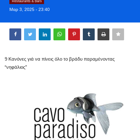
Restaurants & Bars
Greece
Μαρ 3, 2025 - 23:40
Entertainment
Share
Arts & Culture
Mykonos
9 Κανόνες γιά να πίνεις όλο το βράδυ παραμένοντας
“νηφάλιος”
Mykonos Ticker TV
Sport
Sustainability
Health
In Pictures