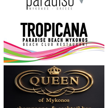
Science & Tech
Aegean Islands
Σεβασμιώτατος Δωρόθεος Β’
Cost Of Living Crisis
Opinion + Analysis
L’Art des Sens
All News
Local Elections 2023
About