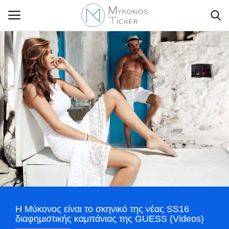
Contact Us
Politique
Business
Travel
World
H Μύκονος είναι το σκηνικό της νέας SS16
Greece
διαφημιστικής καμπάνιας της GUESS (Videos)