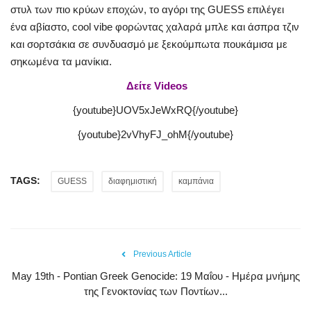
στυλ των πιο κρύων εποχών, το αγόρι της GUESS επιλέγει
ένα αβίαστο, cool vibe φορώντας χαλαρά μπλε και άσπρα τζιν
και σορτσάκια σε συνδυασμό με ξεκούμπωτα πουκάμισα με
σηκωμένα τα μανίκια.
Δείτε Videos
{youtube}UOV5xJeWxRQ{/youtube}
{youtube}2vVhyFJ_ohM{/youtube}
TAGS:
GUESS
διαφημιστική
καμπάνια
Previous Article
May 19th - Pontian Greek Genocide: 19 Μαΐου - Ημέρα μνήμης
της Γενοκτονίας των Ποντίων...