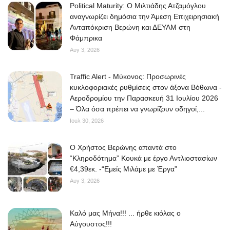
Political Maturity: Ο Μιλτιάδης Ατζαμόγλου
αναγνωρίζει δημόσια την Άμεση Επιχειρησιακή
Ανταπόκριση Βερώνη και ΔΕΥΑΜ στη
Φάμπρικα
Αυγ 3, 2026
Traffic Alert - Μύκονος: Προσωρινές
κυκλοφοριακές ρυθμίσεις στον άξονα Βόθωνα -
Αεροδρομίου την Παρασκευή 31 Ιουλίου 2026
– Όλα όσα πρέπει να γνωρίζουν οδηγοί,...
Ιουλ 30, 2026
O Χρήστος Βερώνης απαντά στο
“Κληροδότημα” Κουκά με έργο Αντλιοστασίων
€4,39εκ. -“Εμείς Μιλάμε με Έργα”
Αυγ 3, 2026
Kαλό μας Μήνα!!! ... ήρθε κιόλας ο
Αύγουστος!!!