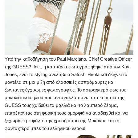
Υπό την καθοδήγηση του Paul Marciano, Chief Creative Officer
της GUESS?, Inc., η καμπάνια φωτογραφήθηκε από τον Kayt
Jones, ενώ το styling ανέλαβε ο Satoshi Hirota και δείχνει τα
μοντέλα σε μια μίξη από κλασσικές ασπρόμαυρες και
ζωντανές έγχρωμες φωτογραφίες. Το αστραφτερό φως του
μυκονιάτικου ήλιου που αντανακλά πάνω στα κορίτσια της
GUESS τους χαϊδεύει τα μαλλιά και το λαμπερό δέρμα,
επιτρέποντας στη φυσική τους ομορφιά να αναδειχθεί και να
ξεχωρίσει με φόντο την χρυσή άμμο της Μυκόνου και το
φανταχτερό μπλε του ελληνικού νερού!!