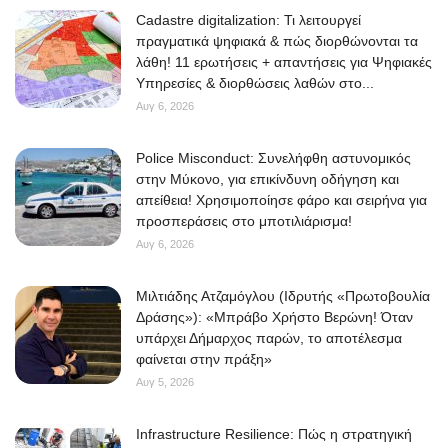
Cadastre digitalization: Τι λειτουργεί
πραγματικά ψηφιακά & πώς διορθώνονται τα
λάθη! 11 ερωτήσεις + απαντήσεις για Ψηφιακές
Υπηρεσίες & διορθώσεις λαθών στο...
Αυγ 6, 2026
Police Misconduct: Συνελήφθη αστυνομικός
στην Μύκονο, για επικίνδυνη οδήγηση και
απείθεια! Χρησιμοποίησε φάρο και σειρήνα για
προσπεράσεις στο μποτιλιάρισμα!
Αυγ 6, 2026
Μιλτιάδης Ατζαμόγλου (Ιδρυτής «Πρωτοβουλία
Δράσης»): «Μπράβο Χρήστο Βερώνη! Όταν
υπάρχει Δήμαρχος παρών, το αποτέλεσμα
φαίνεται στην πράξη»
Αυγ 5, 2026
Infrastructure Resilience: Πώς η στρατηγική