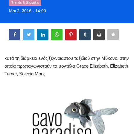
Trends & Shopping
Style Adorés
Μαι 2, 2016 - 14:00
Entertainment
Share
Arts & Culture
Mykonos
κατά τη διάρκεια ενός ξέγνοιαστου ταξιδιού στην Μύκονο, στην
οποία πρωταγωνιστούν τα μοντέλα Grace Elizabeth, Elizabeth
Mykonos Ticker TV
Turner, Solveig Mork
Sport
Sustainability
Health
In Pictures