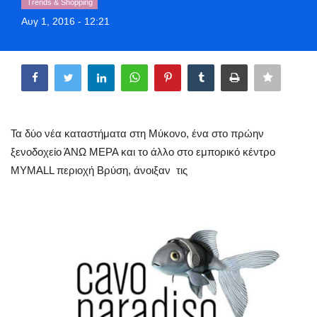
Trends & Shopping
Greece
Αυγ 1, 2016 - 12:21
Entertainment
Share
Arts & Culture
Mykonos
Τα δύο νέα καταστήματα στη Μύκονο, ένα στο πρώην
ξενοδοχείο ΆΝΩ ΜΕΡΑ και το άλλο στο εμπορικό κέντρο
Mykonos Ticker TV
ΜΥMALL περιοχή Βρύση, άνοιξαν τις
Sport
Sustainability
Health
In Pictures