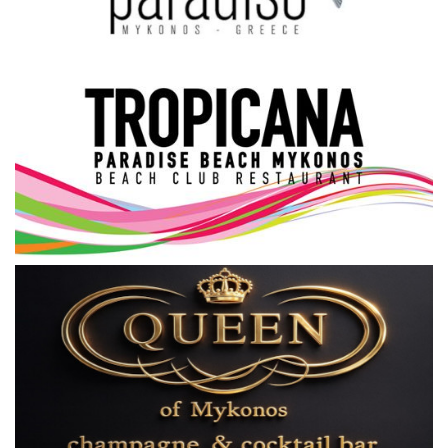
Science & Tech
Aegean Islands
Σεβασμιώτατος Δωρόθεος Β’
Cost Of Living Crisis
Opinion + Analysis
L’Art des Sens
All News
Local Elections 2023
About