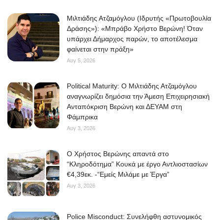
Μιλτιάδης Ατζαμόγλου (Ιδρυτής «Πρωτοβουλία
Δράσης»): «Μπράβο Χρήστο Βερώνη! Όταν
υπάρχει Δήμαρχος παρών, το αποτέλεσμα
φαίνεται στην πράξη»
Αυγ 5, 2026
Political Maturity: Ο Μιλτιάδης Ατζαμόγλου
αναγνωρίζει δημόσια την Άμεση Επιχειρησιακή
Ανταπόκριση Βερώνη και ΔΕΥΑΜ στη
Φάμπρικα
Αυγ 3, 2026
O Χρήστος Βερώνης απαντά στο
“Κληροδότημα” Κουκά με έργο Αντλιοστασίων
€4,39εκ. -“Εμείς Μιλάμε με Έργα”
Αυγ 3, 2026
Police Misconduct: Συνελήφθη αστυνομικός