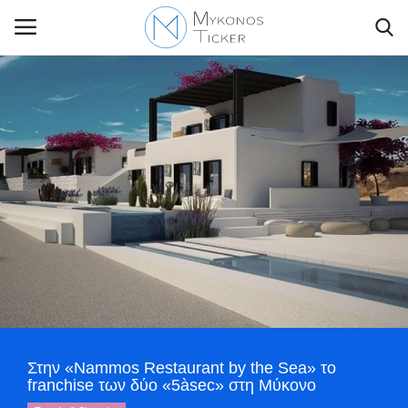
Contact Us
Politique
Business
Travel
World
Στην «Nammos Restaurant by the Sea» τo
Style Adorés
franchise των δύο «5àsec» στη Μύκονο