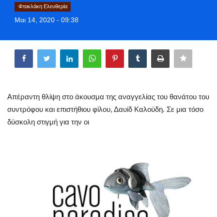
Φτακλάκη Ελευθερία
Style Adorés
Μαι 14, 2020 - 09:38
Entertainment
Share
Arts & Culture
Mykonos
Απέραντη θλίψη στο άκουσμα της αναγγελίας του θανάτου του
Mykonos Ticker TV
συντρόφου και επιστήθιου φίλου, Δαυίδ Καλούδη. Σε μια τόσο
δύσκολη στιγμή για την οι
Sport
Sustainability
Health
In Pictures