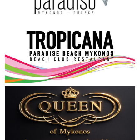
Science & Tech
Aegean Islands
Σεβασμιώτατος Δωρόθεος Β’
Cost Of Living Crisis
Opinion + Analysis
L’Art des Sens
All News
Local Elections 2023
About