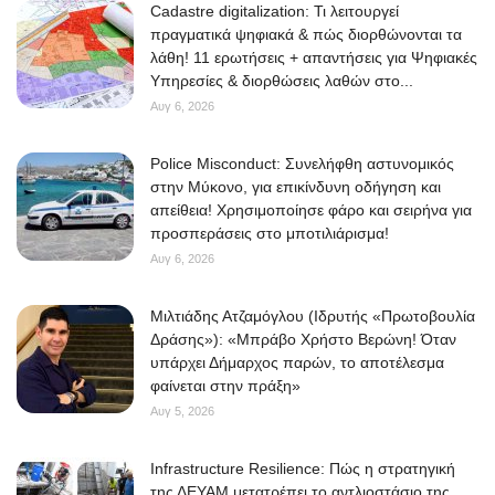
Cadastre digitalization: Τι λειτουργεί
πραγματικά ψηφιακά & πώς διορθώνονται τα
λάθη! 11 ερωτήσεις + απαντήσεις για Ψηφιακές
Υπηρεσίες & διορθώσεις λαθών στο...
Αυγ 6, 2026
Police Misconduct: Συνελήφθη αστυνομικός
στην Μύκονο, για επικίνδυνη οδήγηση και
απείθεια! Χρησιμοποίησε φάρο και σειρήνα για
προσπεράσεις στο μποτιλιάρισμα!
Αυγ 6, 2026
Μιλτιάδης Ατζαμόγλου (Ιδρυτής «Πρωτοβουλία
Δράσης»): «Μπράβο Χρήστο Βερώνη! Όταν
υπάρχει Δήμαρχος παρών, το αποτέλεσμα
φαίνεται στην πράξη»
Αυγ 5, 2026
Infrastructure Resilience: Πώς η στρατηγική
της ΔΕΥΑΜ μετατρέπει το αντλιοστάσιο της