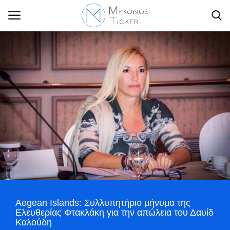
Contact Us
Politique
Business
Travel
World
Aegean Islands: Συλλυπητήριο μήνυμα της
Ελευθερίας Φτακλάκη για την απώλεια του Δαυίδ
Greece
Καλούδη