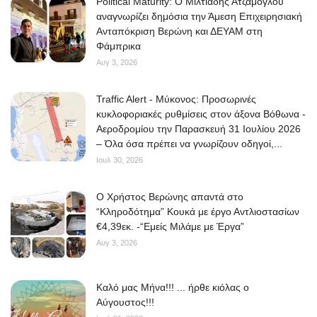
Political Maturity: Ο Μιλτιάδης Ατζαμόγλου
αναγνωρίζει δημόσια την Άμεση Επιχειρησιακή
Ανταπόκριση Βερώνη και ΔΕΥΑΜ στη
Φάμπρικα
Αυγ 3, 2026
Traffic Alert - Μύκονος: Προσωρινές
κυκλοφοριακές ρυθμίσεις στον άξονα Βόθωνα -
Αεροδρομίου την Παρασκευή 31 Ιουλίου 2026
– Όλα όσα πρέπει να γνωρίζουν οδηγοί,...
Ιουλ 30, 2026
O Χρήστος Βερώνης απαντά στο
“Κληροδότημα” Κουκά με έργο Αντλιοστασίων
€4,39εκ. -“Εμείς Μιλάμε με Έργα”
Αυγ 3, 2026
Kαλό μας Μήνα!!! ... ήρθε κιόλας ο
Αύγουστος!!!