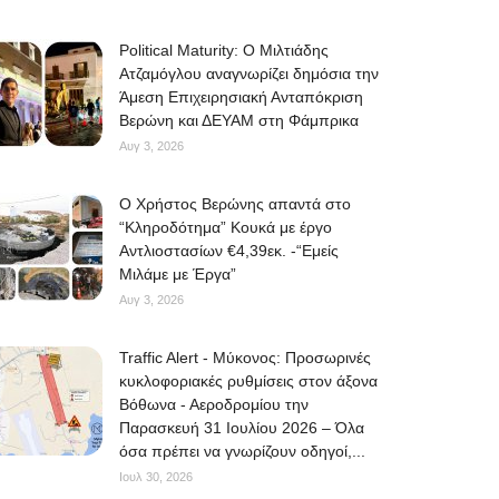
Political Maturity: Ο Μιλτιάδης
Ατζαμόγλου αναγνωρίζει δημόσια την
Άμεση Επιχειρησιακή Ανταπόκριση
Βερώνη και ΔΕΥΑΜ στη Φάμπρικα
Αυγ 3, 2026
O Χρήστος Βερώνης απαντά στο
“Κληροδότημα” Κουκά με έργο
Αντλιοστασίων €4,39εκ. -“Εμείς
Μιλάμε με Έργα”
Αυγ 3, 2026
Traffic Alert - Μύκονος: Προσωρινές
κυκλοφοριακές ρυθμίσεις στον άξονα
Βόθωνα - Αεροδρομίου την
Παρασκευή 31 Ιουλίου 2026 – Όλα
όσα πρέπει να γνωρίζουν οδηγοί,...
Ιουλ 30, 2026