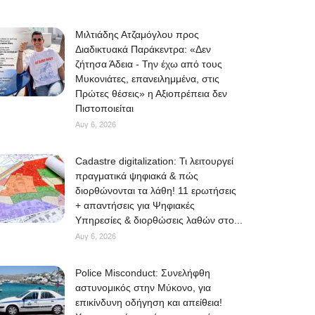
Μιλτιάδης Ατζαμόγλου προς
Διαδικτυακά Παράκεντρα: «Δεν
ζήτησα Άδεια - Την έχω από τους
Μυκονιάτες, επανειλημμένα, στις
Πρώτες θέσεις» η Αξιοπρέπεια δεν
Πιστοποιείται
Αυγ 6, 2026
Cadastre digitalization: Τι λειτουργεί
πραγματικά ψηφιακά & πώς
διορθώνονται τα λάθη! 11 ερωτήσεις
+ απαντήσεις για Ψηφιακές
Υπηρεσίες & διορθώσεις λαθών στο...
Αυγ 6, 2026
Police Misconduct: Συνελήφθη
αστυνομικός στην Μύκονο, για
επικίνδυνη οδήγηση και απείθεια!