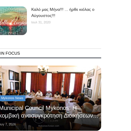
Kαλό μας Μήνα!!! ... ήρθε κιόλας ο
Αύγουστος!!!
Ιουλ 31, 2020
IN FOCUS
Mykonos News
Municipal Council Mykonos: Η
κομβική ανασυγκρότηση Διοικήσεων...
Αυγ 7, 2026