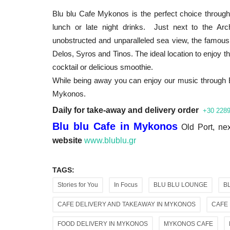
Blu blu Cafe Mykonos is the perfect choice througho
lunch or late night drinks. Just next to the Ar
unobstructed and unparalleled sea view, the famous
Delos, Syros and Tinos.
The ideal location to enjoy 
cocktail or delicious smoothie.
While being away you can enjoy our music through Blu
Mykonos.
Daily for take-away and delivery order
+30 228
Blu blu Cafe in Mykonos
Old Port, ne
website
www.blublu.gr
TAGS:
Stories for You
In Focus
BLU BLU LOUNGE
B
CAFE DELIVERY AND TAKEAWAY IN MYKONOS
CAFE
FOOD DELIVERY IN MYKONOS
MYKONOS CAFE