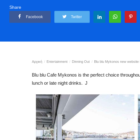
Share
Facebook
Twitter
Αρχική
Entertainment
Dinning Out
Blu blu Mykonos new website i
Blu blu Cafe Mykonos is the perfect choice throughout
lunch or late night drinks. J