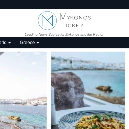
Leading News Source for Mykonos and the Region
rld
Greece