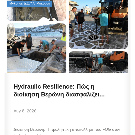
Mykonos Δ.Ε.Υ.Α. Μυκόνου
Hydraulic Resilience: Πώς η
διοίκηση Βερώνη διασφαλίζει...
Αυγ 8, 2026
Διοίκηση Βερώνη: Η προληπτική αποκόλληση του FOG στον