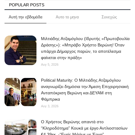
POPULAR POSTS
Αυτή την εβδομάδα
Αυτο το μηνα
Συνεχώς
Μιλτιάδης Ατζαμόγλου (Ιδρυτής «Πρωτοβουλία
Δράσης»): «Μπράβο Χρήστο Βερώνη! Όταν
υπάρχει Δήμαρχος παρών, το αποτέλεσμα
φαίνεται στην πράξη»
Αυγ 5, 2026
Political Maturity: Ο Μιλτιάδης Ατζαμόγλου
αναγνωρίζει δημόσια την Άμεση Επιχειρησιακή
Ανταπόκριση Βερώνη και ΔΕΥΑΜ στη
Φάμπρικα
Αυγ 3, 2026
O Χρήστος Βερώνης απαντά στο
“Κληροδότημα” Κουκά με έργο Αντλιοστασίων
€4,39εκ. -“Εμείς Μιλάμε με Έργα”