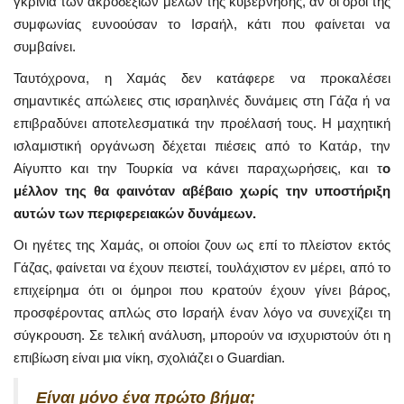
γκρίνια των ακροδεξιών μελών της κυβέρνησης, αν οι όροι της
συμφωνίας ευνοούσαν το Ισραήλ, κάτι που φαίνεται να
συμβαίνει.
Ταυτόχρονα, η Χαμάς δεν κατάφερε να προκαλέσει
σημαντικές απώλειες στις ισραηλινές δυνάμεις στη Γάζα ή να
επιβραδύνει αποτελεσματικά την προέλασή τους. Η μαχητική
ισλαμιστική οργάνωση δέχεται πιέσεις από το Κατάρ, την
Αίγυπτο και την Τουρκία να κάνει παραχωρήσεις, και τ
ο
μέλλον της θα φαινόταν αβέβαιο χωρίς την υποστήριξη
αυτών των περιφερειακών δυνάμεων.
Οι ηγέτες της Χαμάς, οι οποίοι ζουν ως επί το πλείστον εκτός
Γάζας, φαίνεται να έχουν πειστεί, τουλάχιστον εν μέρει, από το
επιχείρημα ότι οι όμηροι που κρατούν έχουν γίνει βάρος,
προσφέροντας απλώς στο Ισραήλ έναν λόγο να συνεχίζει τη
σύγκρουση. Σε τελική ανάλυση, μπορούν να ισχυριστούν ότι η
επιβίωση είναι μια νίκη, σχολιάζει ο Guardian.
Είναι μόνο ένα πρώτο βήμα;