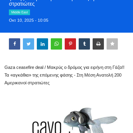
στρατιώτες
Greece
Middle East
Οκτ 10, 2025 - 10:05
Entertainment
Share
Arts & Culture
Mykonos
Mykonos Ticker TV
Gaza ceasefire deal / Μακρύς ο δρόμος για ειρήνη στη Γάζα!!
Τα «αγκάθια» της επόμενης φάσης - Στη Μέση Ανατολή 200
Sport
Αμερικανοί στρατιώτες
Health
Sustainability
In Pictures