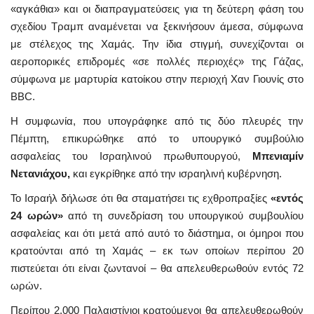
«αγκάθια» και οι διαπραγματεύσεις για τη δεύτερη φάση του
σχεδίου Τραμπ αναμένεται να ξεκινήσουν άμεσα, σύμφωνα
με στέλεχος της Χαμάς. Την ίδια στιγμή, συνεχίζονται οι
αεροπορικές επιδρομές «σε πολλές περιοχές» της Γάζας,
σύμφωνα με μαρτυρία κατοίκου στην περιοχή Χαν Γιουνίς στο
BBC.
Η συμφωνία, που υπογράφηκε από τις δύο πλευρές την
Πέμπτη, επικυρώθηκε από το υπουργικό συμβούλιο
ασφαλείας του Ισραηλινού πρωθυπουργού,
Μπενιαμίν
Νετανιάχου,
και εγκρίθηκε από την ισραηλινή κυβέρνηση.
Το Ισραήλ δήλωσε ότι θα σταματήσει τις εχθροπραξίες
«εντός
24 ωρών»
από τη συνεδρίαση του υπουργικού συμβουλίου
ασφαλείας και ότι μετά από αυτό το διάστημα, οι όμηροι που
κρατούνται από τη Χαμάς – εκ των οποίων περίπου 20
πιστεύεται ότι είναι ζωντανοί – θα απελευθερωθούν εντός 72
ωρών.
Περίπου 2.000 Παλαιστίνιοι κρατούμενοι θα απελευθερωθούν