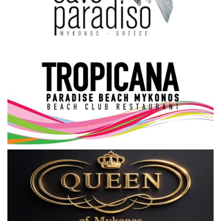
Science & Tech
Aegean Islands
Σεβασμιώτατος Δωρόθεος Β’
Cost Of Living Crisis
Opinion + Analysis
L’Art des Sens
All News
Local Elections 2023
About