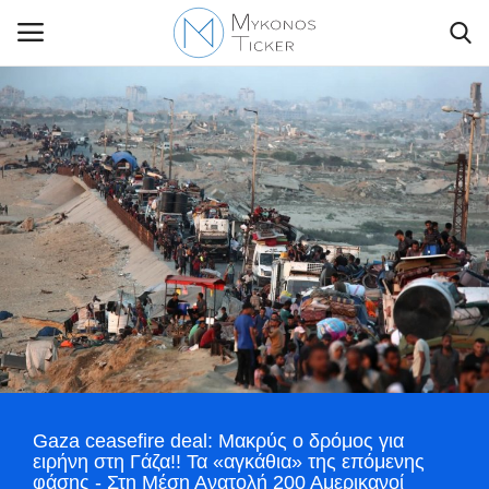
Contact Us
Politique
Business
Travel
World
Gaza ceasefire deal: Μακρύς ο δρόμος για
Style Adorés
ειρήνη στη Γάζα!! Τα «αγκάθια» της επόμενης
φάσης - Στη Μέση Ανατολή 200 Αμερικανοί