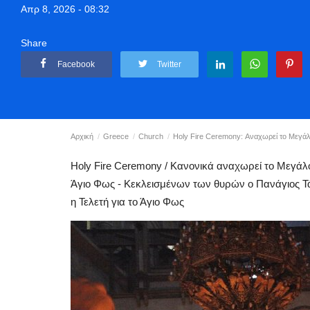
Απρ 8, 2026 - 08:32
Share
Facebook
Twitter
Αρχική
Greece
Church
Holy Fire Ceremony: Αναχωρεί το Μεγάλ
Holy Fire Ceremony / Κανονικά αναχωρεί το Μεγάλο
Άγιο Φως - Κεκλεισμένων των θυρών ο Πανάγιος Τ
η Τελετή για το Άγιο Φως