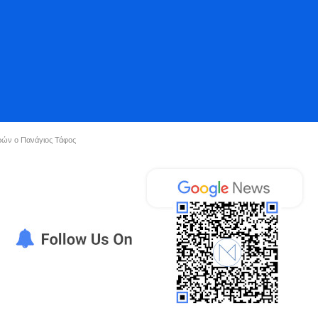
υρών ο Πανάγιος Τάφος