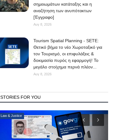
σημειωμάτων κατάταξης και η
αναζήτηση των ανυπότακτων
[Έγγραφο]
Αυγ 8, 2026
Tourism Spatial Planning - SETE:
Θετικό βήμα το νέο Χωροταξικό για
τον Τουρισμό, οι επιφυλάξεις &
δοκιμασία πυρός η εφαρμογή! Το
μεγάλο στοίχημα περνά πλέον...
Αυγ 8, 2026
STORIES FOR YOU
Mykonos Δ.Ε.Υ.Α. Μυκόνου
Consumer