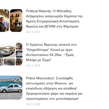
Political Maturity: Ο Μιλτιάδης
Ατζαμόγλου αναγνωρίζει δημόσια την
Άμεση Επιχειρησιακή Ανταπόκριση
Βερώνη και ΔΕΥΑΜ στη Φάμπρικα
Αυγ 3, 2026
O Χρήστος Βερώνης απαντά στο
“Κληροδότημα” Κουκά με έργο
Αντλιοστασίων €4,39εκ. -“Εμείς
Μιλάμε με Έργα”
Αυγ 3, 2026
Police Misconduct: Συνελήφθη
αστυνομικός στην Μύκονο, για
επικίνδυνη οδήγηση και απείθεια!
Χρησιμοποίησε φάρο και σειρήνα για
προσπεράσεις στο μποτιλιάρισμα!
Αυγ 6, 2026