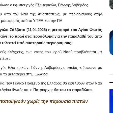
αίωσε ο υφυπουργός Εξωτερικών, Γιάννης Λοβέρδος.
υ από τον Ναό της Αναστάσεως, με περιορισμούς στην
α μεταφοράς από το ΥΠΕΞ και την ΠΑ
γάλο Σάββατο (11.04.2026) η μεταφορά του Αγίου Φωτός
αίνει το πρωί στα Ιεροσόλυμα για την παραλαβή του από
α τελεστεί υπό αυστηρούς περιορισμούς.
ρούς ελέγχους, ενώ εντός του Ιερού Ναού προβλέπεται να
ατέρες.
γός Εξωτερικών, Γιάννης Λοβέρδος, ο οποίος -σύμφωνα με
να το μεταφέρει στην Ελλάδα.
 και τον Γενικό Πρόξενο της Ελλάδος θα εισέλθουν στον Ναό
υ Αγίου Φωτός και ο Πατριάρχης
θα του το παραδώσει
.
Law & Justice
τοποιηθούν χωρίς την παρουσία πιστών