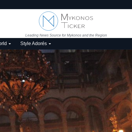
Leading News Source for Mykonos and the Region
rld
Style Adorés