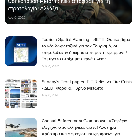
Conscription Reform: Νέα απόφαση για τη
στρατολογία! Αλλάζει...
Αυγ 8, 2026
Tourism Spatial Planning - SETE: Θετικό βήμα
το νέο Χωροταξικό για τον Τουρισμό, οι
επιφυλάξεις & δοκιμασία πυρός η εφαρμογή!
Το μεγάλο στοίχημα περνά πλέον...
Αυγ 8, 2026
Sunday's Front pages: TIF Relief vs Fire Crisis
- ΔΕΘ, Φόροι & Πύρινο Μέτωπο
Αυγ 8, 2026
Coastal Enforcement Clampdown: «Σαφάρι»
ελέγχων στις ελληνικές ακτές! Αυστηρά
πρόστιμα και σφράγιση επιχειρήσεων για