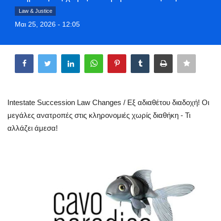
Style Adorés
Law & Justice
Μαι 25, 2026 - 12:05
Entertainment
Share
Arts & Culture
Mykonos
Intestate Succession Law Changes / Εξ αδιαθέτου διαδοχή! Οι
Mykonos Ticker TV
μεγάλες ανατροπές στις κληρονομιές χωρίς διαθήκη - Τι
αλλάζει άμεσα!
Sport
Sustainability
Health
In Pictures