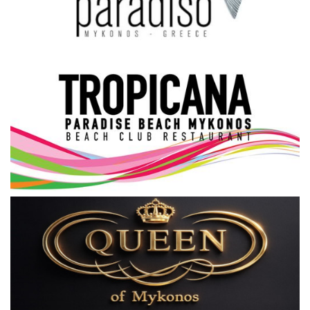
Science & Tech
Aegean Islands
Σεβασμιώτατος Δωρόθεος Β’
Cost Of Living Crisis
Opinion + Analysis
L’Art des Sens
All News
Local Elections 2023
About