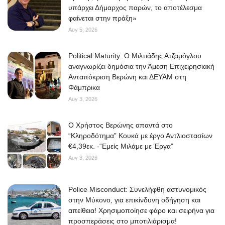
υπάρχει Δήμαρχος παρών, το αποτέλεσμα
φαίνεται στην πράξη»
Αυγ 5, 2026
Political Maturity: Ο Μιλτιάδης Ατζαμόγλου
αναγνωρίζει δημόσια την Άμεση Επιχειρησιακή
Ανταπόκριση Βερώνη και ΔΕΥΑΜ στη
Φάμπρικα
Αυγ 3, 2026
O Χρήστος Βερώνης απαντά στο
“Κληροδότημα” Κουκά με έργο Αντλιοστασίων
€4,39εκ. -“Εμείς Μιλάμε με Έργα”
Αυγ 3, 2026
Police Misconduct: Συνελήφθη αστυνομικός
στην Μύκονο, για επικίνδυνη οδήγηση και
απείθεια! Χρησιμοποίησε φάρο και σειρήνα για
προσπεράσεις στο μποτιλιάρισμα!