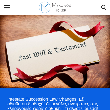
Contact Us
Politique
Business
Travel
World
Intestate Succession Law Changes: Εξ
Greece
αδιαθέτου διαδοχή! Οι μεγάλες ανατροπές στις
κληρονομιές χωρίς διαθήκη - Τι αλλάζει άμεσα!