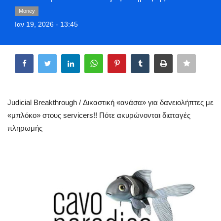
Greece
Money
Ιαν 19, 2026 - 13:45
Entertainment
Share
Arts & Culture
Mykonos
Judicial Breakthrough / Δικαστική «ανάσα» για δανειολήπτες με
Mykonos Ticker TV
«μπλόκο» στους servicers!! Πότε ακυρώνονται διαταγές
πληρωμής
Sport
Sustainability
Health
In Pictures