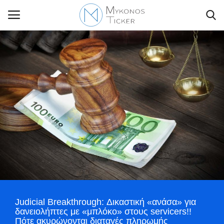
Contact Us
Politique
Business
Travel
World
Judicial Breakthrough: Δικαστική «ανάσα» για
Style Adorés
δανειολήπτες με «μπλόκο» στους servicers!!
Πότε ακυρώνονται διαταγές πληρωμής