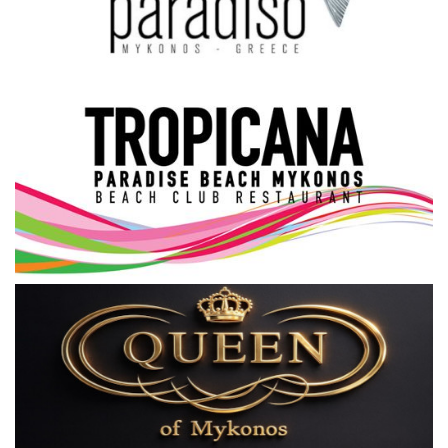
Science & Tech
Aegean Islands
Σεβασμιώτατος Δωρόθεος Β’
Cost Of Living Crisis
Opinion + Analysis
L’Art des Sens
Local Elections 2023
All News
About