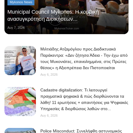
Mykonos News
Municipal Council Mykonos: Η κομβική
ανασυγκρότηση Διοικήσεων...
Αυγ 7, 2026
Μιλτιάδης Ατζαμόγλου προς Διαδικτυακά
Παράκεντρα: «Δεν ζήτησα Άδεια - Την έχω από
τους Μυκονιάτες, επανειλημμένα, στις Πρώτες
θέσεις» η Αξιοπρέπεια δεν Πιστοποιείται
Αυγ 6, 2026
Cadastre digitalization: Τι λειτουργεί
πραγματικά ψηφιακά & πώς διορθώνονται τα
λάθη! 11 ερωτήσεις + απαντήσεις για Ψηφιακές
Υπηρεσίες & διορθώσεις λαθών στο...
Αυγ 6, 2026
Police Misconduct: Συνελήφθη αστυνομικός