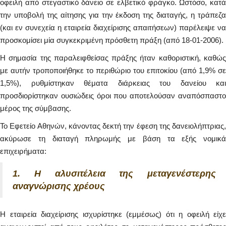
οφειλή από στεγαστικό δάνειο σε ελβετικό φράγκο. Ωστόσο, κατά
την υποβολή της αίτησης για την έκδοση της διαταγής, η τράπεζα
(και εν συνεχεία η εταιρεία διαχείρισης απαιτήσεων) παρέλειψε να
προσκομίσει μία συγκεκριμένη πρόσθετη πράξη (από 18-01-2006).
Η σημασία της παραλειφθείσας πράξης ήταν καθοριστική, καθώς
με αυτήν τροποποιήθηκε το περιθώριο του επιτοκίου (από 1,9% σε
1,5%), ρυθμίστηκαν θέματα διάρκειας του δανείου και
προσδιορίστηκαν ουσιώδεις όροι που αποτελούσαν αναπόσπαστο
μέρος της σύμβασης.
Το Εφετείο Αθηνών, κάνοντας δεκτή την έφεση της δανειολήπτριας,
ακύρωσε τη διαταγή πληρωμής με βάση τα εξής νομικά
επιχειρήματα:
1. Η αλυσιτέλεια της μεταγενέστερης
αναγνώρισης χρέους
Η εταιρεία διαχείρισης ισχυρίστηκε (εμμέσως) ότι η οφειλή είχε