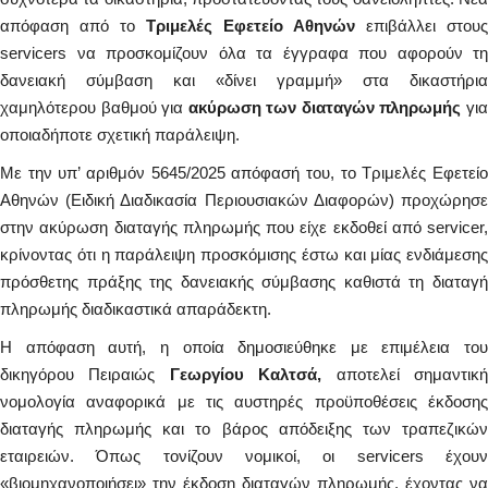
απόφαση από το
Τριμελές Εφετείο Αθηνών
επιβάλλει στους
servicers να προσκομίζουν όλα τα έγγραφα που αφορούν τη
δανειακή σύμβαση και «δίνει γραμμή» στα δικαστήρια
χαμηλότερου βαθμού για
ακύρωση των διαταγών πληρωμής
γι
οποιαδήποτε σχετική παράλειψη.
Με την υπ’ αριθμόν 5645/2025 απόφασή του, το Τριμελές Εφετείο
Αθηνών (Ειδική Διαδικασία Περιουσιακών Διαφορών) προχώρησε
στην ακύρωση διαταγής πληρωμής που είχε εκδοθεί από servicer,
κρίνοντας ότι η παράλειψη προσκόμισης έστω και μίας ενδιάμεσης
πρόσθετης πράξης της δανειακής σύμβασης καθιστά τη διαταγή
πληρωμής διαδικαστικά απαράδεκτη.
Η απόφαση αυτή, η οποία δημοσιεύθηκε με επιμέλεια του
δικηγόρου Πειραιώς
Γεωργίου Καλτσά,
αποτελεί σημαντικ
νομολογία αναφορικά με τις αυστηρές προϋποθέσεις έκδοσης
διαταγής πληρωμής και το βάρος απόδειξης των τραπεζικών
εταιρειών. Όπως τονίζουν νομικοί, οι servicers έχουν
«βιομηχανοποιήσει» την έκδοση διαταγών πληρωμής, έχοντας να