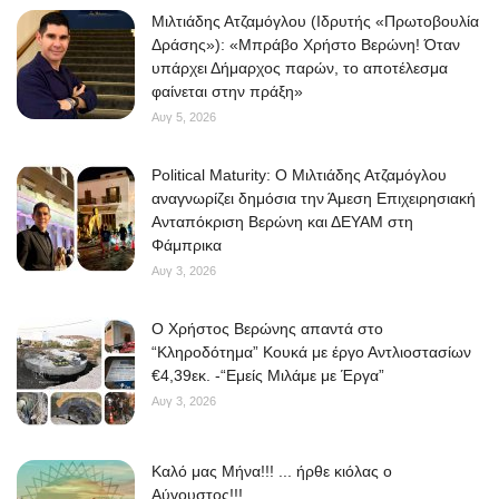
Μιλτιάδης Ατζαμόγλου (Ιδρυτής «Πρωτοβουλία
Δράσης»): «Μπράβο Χρήστο Βερώνη! Όταν
υπάρχει Δήμαρχος παρών, το αποτέλεσμα
φαίνεται στην πράξη»
Αυγ 5, 2026
Political Maturity: Ο Μιλτιάδης Ατζαμόγλου
αναγνωρίζει δημόσια την Άμεση Επιχειρησιακή
Ανταπόκριση Βερώνη και ΔΕΥΑΜ στη
Φάμπρικα
Αυγ 3, 2026
O Χρήστος Βερώνης απαντά στο
“Κληροδότημα” Κουκά με έργο Αντλιοστασίων
€4,39εκ. -“Εμείς Μιλάμε με Έργα”
Αυγ 3, 2026
Kαλό μας Μήνα!!! ... ήρθε κιόλας ο
Αύγουστος!!!