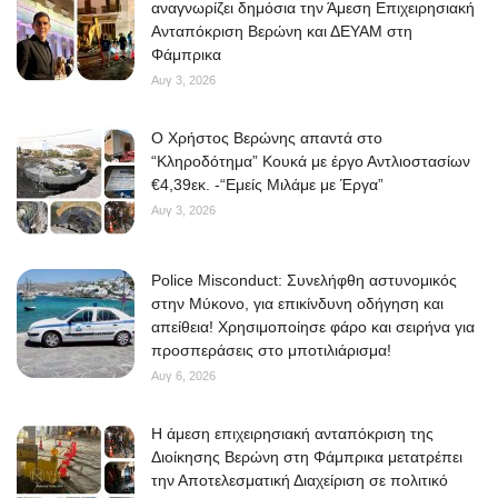
αναγνωρίζει δημόσια την Άμεση Επιχειρησιακή
Ανταπόκριση Βερώνη και ΔΕΥΑΜ στη
Φάμπρικα
Αυγ 3, 2026
O Χρήστος Βερώνης απαντά στο
“Κληροδότημα” Κουκά με έργο Αντλιοστασίων
€4,39εκ. -“Εμείς Μιλάμε με Έργα”
Αυγ 3, 2026
Police Misconduct: Συνελήφθη αστυνομικός
στην Μύκονο, για επικίνδυνη οδήγηση και
απείθεια! Χρησιμοποίησε φάρο και σειρήνα για
προσπεράσεις στο μποτιλιάρισμα!
Αυγ 6, 2026
Η άμεση επιχειρησιακή ανταπόκριση της
Διοίκησης Βερώνη στη Φάμπρικα μετατρέπει
την Αποτελεσματική Διαχείριση σε πολιτικό