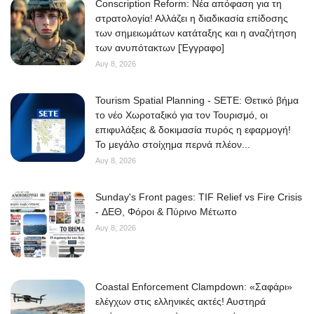
Conscription Reform: Νέα απόφαση για τη
στρατολογία! Αλλάζει η διαδικασία επίδοσης
των σημειωμάτων κατάταξης και η αναζήτηση
των ανυπότακτων [Έγγραφο]
Αυγ 8, 2026
Tourism Spatial Planning - SETE: Θετικό βήμα
το νέο Χωροταξικό για τον Τουρισμό, οι
επιφυλάξεις & δοκιμασία πυρός η εφαρμογή!
Το μεγάλο στοίχημα περνά πλέον...
Αυγ 8, 2026
Sunday's Front pages: TIF Relief vs Fire Crisis
- ΔΕΘ, Φόροι & Πύρινο Μέτωπο
Αυγ 8, 2026
Coastal Enforcement Clampdown: «Σαφάρι»
ελέγχων στις ελληνικές ακτές! Αυστηρά