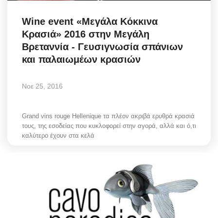
Science & Tech
Wine event «Μεγάλα Κόκκινα
Κρασιά» 2016 στην Μεγάλη
Aegean Islands
Βρεταννία - Γευσιγνωσία σπάνιων
και παλαιωμέων κρασιών
Σεβασμιώτατος Δωρόθεος Β’
Νοε 25, 2016
Cost Of Living Crisis
Opinion + Analysis
Grand vins rouge Hellenique τα πλέον ακριβά ερυθρά κρασιά
τους, της εσοδείας που κυκλοφορεί στην αγορά, αλλά και ό,τι
καλύτερο έχουν στα κελά
L’Art des Sens
All News
Local Elections 2023
About