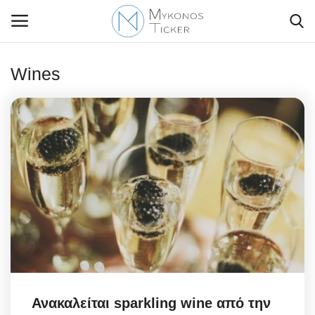
Wines
Contact Us
Politique
Business
Travel
World
Style Adorés
Ανακαλείται sparkling wine από την