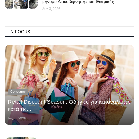
μήνυμα Διακυβέρνησης και Θεσμικής...
Αυγ 3, 2026
IN FOCUS
Consumer
Retail Discount Season: Οδηγίες για καταναλωτές
κατά τις...
Αυγ 8, 2026