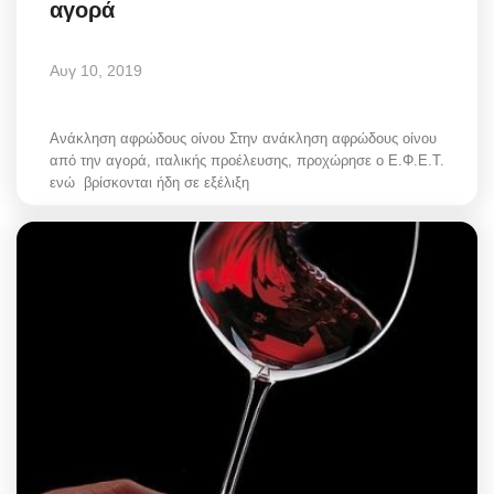
αγορά
Greece
Αυγ 10, 2019
Entertainment
Arts & Culture
Ανάκληση αφρώδους οίνου Στην ανάκληση αφρώδους οίνου
από την αγορά, ιταλικής προέλευσης, προχώρησε ο Ε.Φ.Ε.Τ.
ενώ βρίσκονται ήδη σε εξέλιξη
Mykonos
Mykonos Ticker TV
Sport
Sustainability
Health
In Pictures