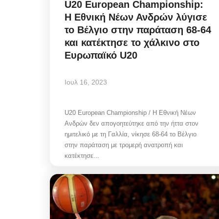
U20 European Championship:
Η Εθνική Νέων Ανδρών λύγισε
το Βέλγιο στην παράταση 68-64
και κατέκτησε το χάλκινο στο
Ευρωπαϊκό U20
Ιουλ 16, 2023
U20 European Championship / Η Εθνική Νέων
Ανδρών δεν απογοητεύτηκε από την ήττα στον
ημιτελικό με τη Γαλλία, νίκησε 68-64 το Βέλγιο
στην παράταση με τρομερή ανατροπή και
κατέκτησε...
Frontpages