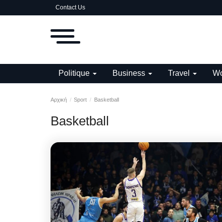
Contact Us
Politique
Business
Travel
Wo
Αρχική
Sport
Basketball
Basketball