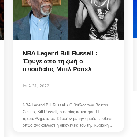
Biometric Identity Compliance:
NBA Legend Bill Russell :
...
Εκδώσατε Νέα Ταυτότητα;...
Έφυγε από τη ζωή ο
σπουδαίος Μπιλ Ράσελ
Αυγ 9, 2026
Ιουλ 31, 2022
Biometric Identity Compliance/ Εκδώσατε Νέα
Ταυτότητα; Οι υπηρεσίες που πρέπει να...
NBA Legend Bill Russell / Ο θρύλος των Boston
Celtics, Bill Russell, ο οποίος κατέκτησε 11
πρωταθλήματα σε 13 σεζόν με την ομάδα, πέθανε,
όπως ανακοίνωσε η οικογένειά του την Κυριακή....