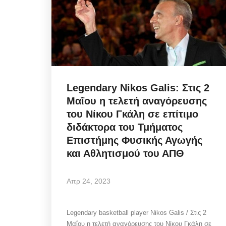
Sunday's Front pages: TIF
Legendary Nikos Galis: Στις 2
Relief vs Fire Crisis - ΔΕΘ,
Μαΐου η τελετή αναγόρευσης
του Νίκου Γκάλη σε επίτιμο
Αυγ 8, 2026
διδάκτορα του Τμήματος
Επιστήμης Φυσικής Αγωγής
και Αθλητισμού του ΑΠΘ
Αναλύουμε τα πρωτοσέλιδα της Κυριακής 9
Αυγούστου 2026: Φοροελαφρύνσεις, ΔΕΘ,
ενεργειακά...
Απρ 24, 2023
Legendary basketball player Nikos Galis / Στις 2
Μαΐου η τελετή αναγόρευσης του Νίκου Γκάλη σε