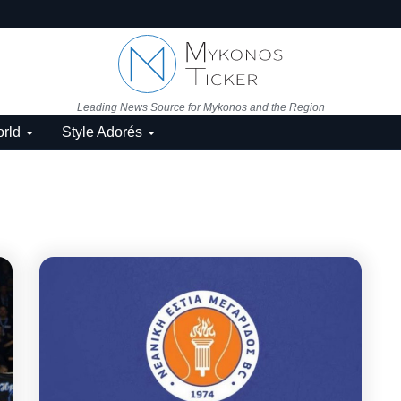
Leading News Source for Mykonos and the Region
rld
Style Adorés