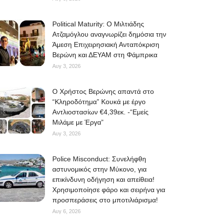
Political Maturity: Ο Μιλτιάδης
Ατζαμόγλου αναγνωρίζει δημόσια την
Άμεση Επιχειρησιακή Ανταπόκριση
Βερώνη και ΔΕΥΑΜ στη Φάμπρικα
Αυγ 3, 2026
O Χρήστος Βερώνης απαντά στο
“Κληροδότημα” Κουκά με έργο
Αντλιοστασίων €4,39εκ. -“Εμείς
Μιλάμε με Έργα”
Αυγ 3, 2026
Police Misconduct: Συνελήφθη
αστυνομικός στην Μύκονο, για
επικίνδυνη οδήγηση και απείθεια!
Χρησιμοποίησε φάρο και σειρήνα για
προσπεράσεις στο μποτιλιάρισμα!
Αυγ 6, 2026