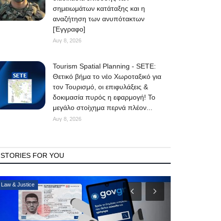
σημειωμάτων κατάταξης και η
αναζήτηση των ανυπότακτων
[Έγγραφο]
Αυγ 8, 2026
Tourism Spatial Planning - SETE:
Θετικό βήμα το νέο Χωροταξικό για
τον Τουρισμό, οι επιφυλάξεις &
δοκιμασία πυρός η εφαρμογή! Το
μεγάλο στοίχημα περνά πλέον...
Αυγ 8, 2026
STORIES FOR YOU
Mykonos Δ.Ε.Υ.Α. Μυκόνου
Consumer