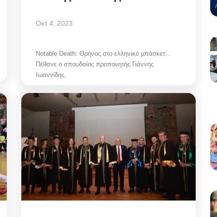
Οκτ 4, 2023
Notable Death: Θρήνος στο ελληνικό μπάσκετ...
Πέθανε ο σπουδαίος προπονητής Γιάννης
Ιωαννίδης