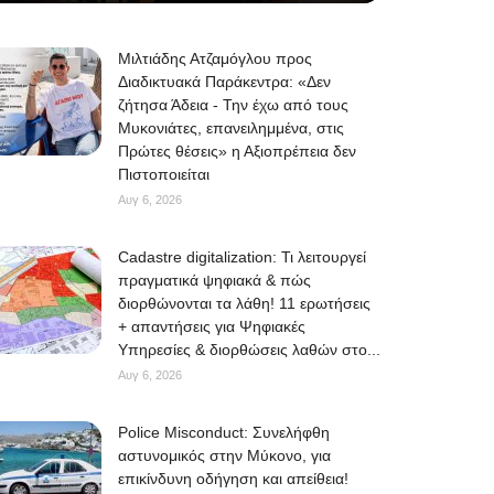
Μιλτιάδης Ατζαμόγλου προς
Διαδικτυακά Παράκεντρα: «Δεν
ζήτησα Άδεια - Την έχω από τους
Μυκονιάτες, επανειλημμένα, στις
Πρώτες θέσεις» η Αξιοπρέπεια δεν
Πιστοποιείται
Αυγ 6, 2026
Cadastre digitalization: Τι λειτουργεί
πραγματικά ψηφιακά & πώς
διορθώνονται τα λάθη! 11 ερωτήσεις
+ απαντήσεις για Ψηφιακές
Υπηρεσίες & διορθώσεις λαθών στο...
Αυγ 6, 2026
Police Misconduct: Συνελήφθη
αστυνομικός στην Μύκονο, για
επικίνδυνη οδήγηση και απείθεια!