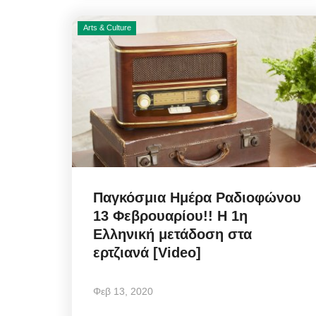
Arts & Culture
Infrastructure Resilience:
η στρατηγική της ΔΕΥΑΜ
μετατρέπει...
Αυγ 5, 2026
Παγκόσμια Ημέρα Ραδιοφώνου
13 Φεβρουαρίου!! Η 1η
Η πολιτική στρατηγική της ΔΕΥΑΜ μετατρέπ
αντλιοστάσιο Αλευκάνδρας σε υπόδειγμα...
Ελληνική μετάδοση στα
ερτζιανά [Video]
Φεβ 13, 2020