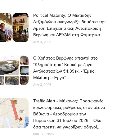
Political Maturity: Ο Μιλτιάδης
Ατζαμόγλου αναγνωρίζει δημόσια την
Άμεση Επιχειρησιακή Ανταπόκριση
Βερώνη και ΔΕΥΑΜ στη Φάμπρικα
Αυγ 3, 2026
O Χρήστος Βερώνης απαντά στο
“Κληροδότημα” Κουκά με έργο
Αντλιοστασίων €4,39εκ. -“Εμείς
Μιλάμε με Έργα”
Αυγ 3, 2026
Traffic Alert - Μύκονος: Προσωρινές
κυκλοφοριακές ρυθμίσεις στον άξονα
Βόθωνα - Αεροδρομίου την
Παρασκευή 31 Ιουλίου 2026 – Όλα
όσα πρέπει να γνωρίζουν οδηγοί,...
Ιουλ 30, 2026