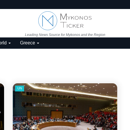
Leading News Source for Mykonos and the Region
rld
Greece
UN