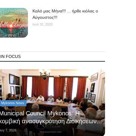
Kαλό μας Μήνα!!! ... ήρθε κιόλας ο
Αύγουστος!!!
Ιουλ 31, 2020
IN FOCUS
Mykonos News
Municipal Council Mykonos: Η
κομβική ανασυγκρότηση Διοικήσεων...
Αυγ 7, 2026