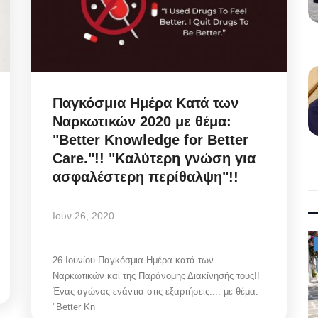
Παγκόσμια Ημέρα Κατά των
Ναρκωτικών 2020 με θέμα:
"Better Knowledge for Better
Care."!! "Καλύτερη γνώση για
ασφαλέστερη περίθαλψη"!!
Ιουν 26, 2020
Mykonos News
26 Ιουνίου Παγκόσμια Ημέρα κατά των
Ναρκωτικών και της Παράνομης Διακίνησής τους!!
Ένας αγώνας ενάντια στις εξαρτήσεις.... με θέμα:
"Better Kn