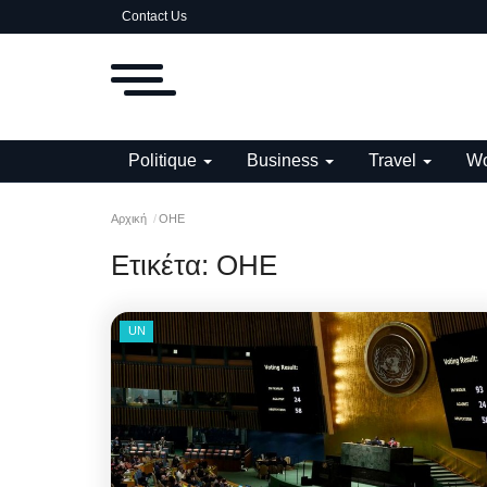
Contact Us
Politique
Business
Travel
Wo
Αρχική
ΟΗΕ
Ετικέτα:
ΟΗΕ
UN