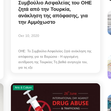
Συμβούλιο Ασφαλείας του ΟΗΕ
ζητά από την Τουρκία,
ανάκληση της απόφασης, για
την Αμμόχωστο
Οκτ 10, 2020
OHE: Το Συμβούλιο Ασφαλείας ζητά ανάκληση της
απόφασης για τα Βαρώσια - Η οργισμένη
αντίδραση της Τουρκίας Tη βαθιά ανησυχία του,
για τις εξε
Arts & Culture