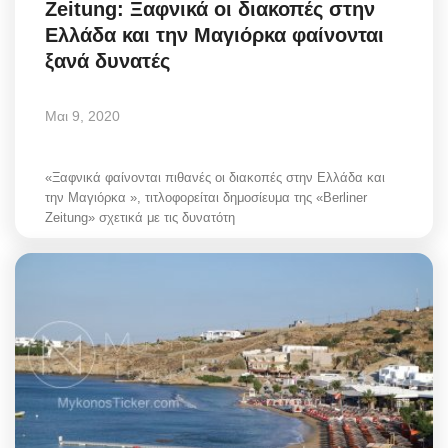
Zeitung: Ξαφνικά οι διακοπές στην
Greece
Ελλάδα και την Μαγιόρκα φαίνονται
ξανά δυνατές
Entertainment
Μαι 9, 2020
Arts & Culture
Mykonos
«Ξαφνικά φαίνονται πιθανές οι διακοπές στην Ελλάδα και
την Μαγιόρκα », τιτλοφορείται δημοσίευμα της «Berliner
Zeitung» σχετικά με τις δυνατότη
Mykonos Ticker TV
Sport
Sustainability
Health
In Pictures