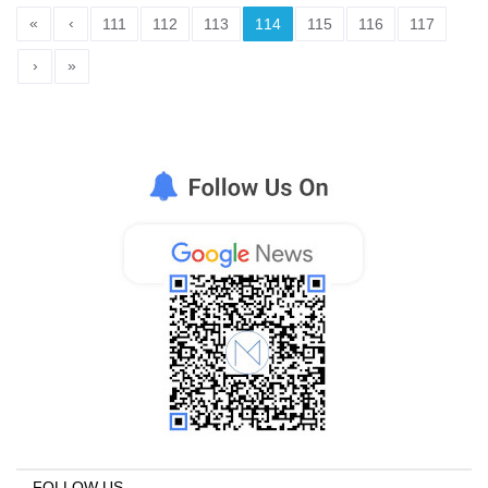
«
‹
111
112
113
114
115
116
117
›
»
FOLLOW US