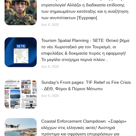
στρατολογία! Αλλάζει η διαδικασία επίδοσης
των σημειωμάτων κατάταξης και η αναζήτηση
των ανυπότακτων [Έγγραφο]
Αυγ 8, 2026
Tourism Spatial Planning - SETE: Θετικό βήμα
το νέο Χωροταξικό για τον Τουρισμό, οι
επιφυλάξεις & δοκιμασία πυρός η εφαρμογή!
Το μεγάλο στοίχημα περνά πλέον...
Αυγ 8, 2026
Sunday's Front pages: TIF Relief vs Fire Crisis
- ΔΕΘ, Φόροι & Πύρινο Μέτωπο
Αυγ 8, 2026
Coastal Enforcement Clampdown: «Σαφάρι»
ελέγχων στις ελληνικές ακτές! Αυστηρά
πρόστιμα και σφράγιση επιχειρήσεων για