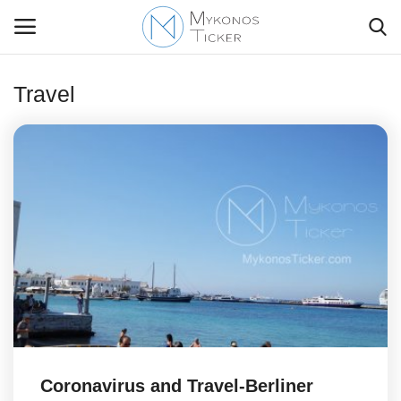
Travel
Contact Us
Politique
Business
Travel
World
Style Adorés
Coronavirus and Travel-Berliner