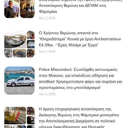
Ανταπόκριση Βερώνη και ΔΕΥΑΜ στη
Φάμπρικα
Αυγ 3, 2026
O Χρήστος Βερώνης απαντά στο
“Κληροδότημα” Κουκά με έργο Αντλιοστασίων
€4,39εκ. -“Εμείς Μιλάμε με Έργα”
Αυγ 3, 2026
Police Misconduct: Συνελήφθη αστυνομικός
στην Μύκονο, για επικίνδυνη οδήγηση και
απείθεια! Χρησιμοποίησε φάρο και σειρήνα για
προσπεράσεις στο μποτιλιάρισμα!
Αυγ 6, 2026
Η άμεση επιχειρησιακή ανταπόκριση της
Διοίκησης Βερώνη στη Φάμπρικα μετατρέπει
την Αποτελεσματική Διαχείριση σε πολιτικό
μήνυμα Διακυβέρνησης και Θεσμικής...