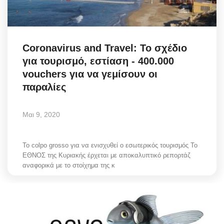
Science & Tech
Aegean Islands
Coronavirus and Travel: Το σχέδιο
για τουρισμό, εστίαση - 400.000
Σεβασμιώτατος Δωρόθεος Β’
vouchers για να γεμίσουν οι
παραλίες
Cost Of Living Crisis
Μαι 9, 2020
Opinion + Analysis
L’Art des Sens
Το colpo grosso για να ενισχυθεί ο εσωτερικός τουρισμός Το
ΕΘΝΟΣ της Κυριακής έρχεται με αποκαλυπτικό ρεπορτάζ
αναφορικά με το στοίχημα της κ
All News
Local Elections 2023
About