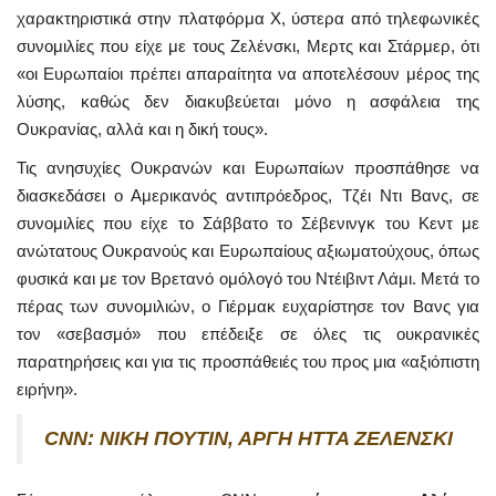
χαρακτηριστικά στην πλατφόρμα Χ, ύστερα από τηλεφωνικές
συνομιλίες που είχε με τους Ζελένσκι, Μερτς και Στάρμερ, ότι
«οι Ευρωπαίοι πρέπει απαραίτητα να αποτελέσουν μέρος της
λύσης, καθώς δεν διακυβεύεται μόνο η ασφάλεια της
Ουκρανίας, αλλά και η δική τους».
Τις ανησυχίες Ουκρανών και Ευρωπαίων προσπάθησε να
διασκεδάσει ο Αμερικανός αντιπρόεδρος, Τζέι Ντι Βανς, σε
συνομιλίες που είχε το Σάββατο το Σέβενινγκ του Κεντ με
ανώτατους Ουκρανούς και Ευρωπαίους αξιωματούχους, όπως
φυσικά και με τον Βρετανό ομόλογό του Ντέιβιντ Λάμι. Μετά το
πέρας των συνομιλιών, ο Γιέρμακ ευχαρίστησε τον Βανς για
τον «σεβασμό» που επέδειξε σε όλες τις ουκρανικές
παρατηρήσεις και για τις προσπάθειές του προς μια «αξιόπιστη
ειρήνη».
CNN
: ΝΙΚΗ ΠΟΥΤΙΝ, ΑΡΓΗ ΗΤΤΑ ΖΕΛΕΝΣΚΙ