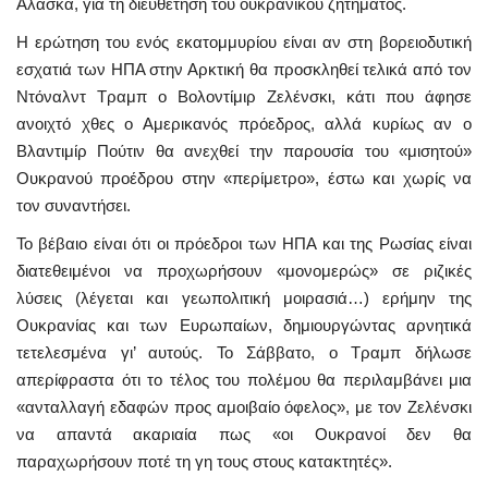
Αλάσκα, για τη διευθέτηση του ουκρανικού ζητήματος.
Η ερώτηση του ενός εκατομμυρίου είναι αν στη βορειοδυτική
εσχατιά των ΗΠΑ στην Αρκτική θα προσκληθεί τελικά από τον
Ντόναλντ Τραμπ ο Βολοντίμιρ Ζελένσκι, κάτι που άφησε
ανοιχτό χθες ο Αμερικανός πρόεδρος, αλλά κυρίως αν ο
Βλαντιμίρ Πούτιν θα ανεχθεί την παρουσία του «μισητού»
Ουκρανού προέδρου στην «περίμετρο», έστω και χωρίς να
τον συναντήσει.
Το βέβαιο είναι ότι οι πρόεδροι των ΗΠΑ και της Ρωσίας είναι
διατεθειμένοι να προχωρήσουν «μονομερώς» σε ριζικές
λύσεις (λέγεται και γεωπολιτική μοιρασιά…) ερήμην της
Ουκρανίας και των Ευρωπαίων, δημιουργώντας αρνητικά
τετελεσμένα γι’ αυτούς. Το Σάββατο, ο Τραμπ δήλωσε
απερίφραστα ότι το τέλος του πολέμου θα περιλαμβάνει μια
«ανταλλαγή εδαφών προς αμοιβαίο όφελος», με τον Ζελένσκι
να απαντά ακαριαία πως «οι Ουκρανοί δεν θα
παραχωρήσουν ποτέ τη γη τους στους κατακτητές».