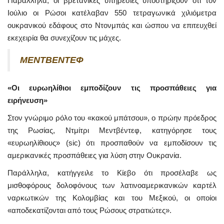
Παράλληλα, οι βρετανικές υπηρεσίες υποστηρίζουν ότι τον
Ιούλιο οι Ρώσοι κατέλαβαν 550 τετραγωνικά χιλιόμετρα
ουκρανικού εδάφους στο Ντονμπάς και ώσπου να επιτευχθεί
εκεχειρία θα συνεχίζουν τις μάχες.
MENTBENTE
Φ
«
O
ι ευρωηλίθιοι εμποδίζουν τις προσπάθειες για
ειρήνευση»
Στον γνώριμο ρόλο του «κακού μπάτσου», ο πρώην πρόεδρος
της Ρωσίας, Ντμίτρι Μεντβέντεφ, κατηγόρησε τους
«ευρωηλίθιους» (sic) ότι προσπαθούν να εμποδίσουν τις
αμερικανικές προσπάθειες για λύση στην Ουκρανία.
Παράλληλα, κατήγγειλε το Κίεβο ότι προσέλαβε ως
μισθοφόρους δολοφόνους των λατινοαμερικανικών καρτέλ
ναρκωτικών της Κολομβίας και του Μεξικού, οι οποίοι
«αποδεκατίζονται από τους Ρώσους στρατιώτες».