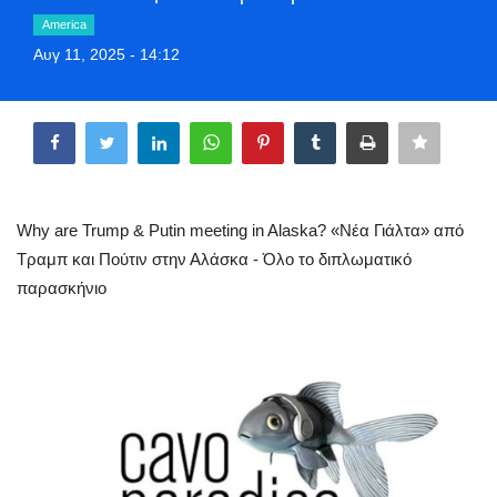
Style Adorés
America
Αυγ 11, 2025 - 14:12
Entertainment
Share
Arts & Culture
Mykonos
Why are Trump & Putin meeting in Alaska? «Νέα Γιάλτα» από
Mykonos Ticker TV
Τραμπ και Πούτιν στην Αλάσκα - Όλο το διπλωματικό
παρασκήνιο
Sport
Sustainability
Health
In Pictures