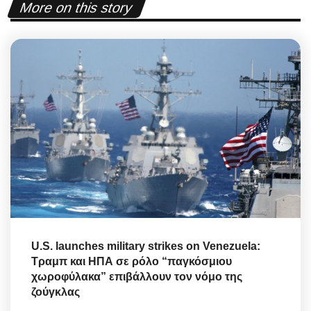
More on this story
U.S. launches military strikes on Venezuela:
Τραμπ και ΗΠΑ σε ρόλο “παγκόσμιου
χωροφύλακα” επιβάλλουν τον νόμο της
ζούγκλας