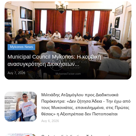
Mykonos News
Municipal Council Mykonos: Η κομβική
ανασυγκρότηση Διοικήσεων...
Αυγ 7, 2026
Μιλτιάδης Ατζαμόγλου προς Διαδικτυακά
Παράκεντρα: «Δεν ζήτησα Άδεια - Την έχω από
τους Μυκονιάτες, επανειλημμένα, στις Πρώτες
θέσεις» η Αξιοπρέπεια δεν Πιστοποιείται
Αυγ 6, 2026