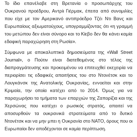
Το ίδιο επανέλαβε στη Βρετανία ο προσωπάρχης του
Ουκρανού προέδρου, Αντρίι Γιέρμακ, έπειτα από συνομιλίες
που είχε με τον Αμερικανό αντιπρόεδρο Τζέι Ντι Βανς και
Ευρωπαίους αξιωματούχους, υπογραμμίζοντας ότι «η γραμμή
του μετώπου δεν είναι σύνορο και το Κίεβο δεν θα κάνει καμία
εδαφική παραχώρηση στη Ρωσία».
Σύμφωνα με αποκαλυπτικά δημοσιεύματα της «Wall Street
Journal», o Πούτιν είναι διατεθειμένος στο τέλος της
διαπραγμάτευσης και προκειμένου να επιτευχθεί εκεχειρία να
περιορίσει τις εδαφικές απαιτήσεις του στο Ντονέτσκ και το
Λουγκάνσκ της Ανατολικής Ουκρανίας, εννοείται και στην
Κριμαία, την οποία κατέχει από το 2014. Όμως για να
παραχωρήσει τα τμήματα των επαρχιών της Ζαπορίζια και της
Χερσώνας που κατέχει ο ρωσικός στρατός, απαιτεί να
αποσυρθούν τα ουκρανικά στρατεύματα από το δυτικό
Ντονέτσκ και να μην μπει η Ουκρανία στο ΝΑΤΟ, όρους που οι
Ευρωπαίοι δεν αποδέχονται σε καμία περίπτωση.