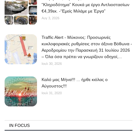
“Κληροδότημα” Κουκά με έργο Αντλιοστασίων
€4,39εκ. -“Εμείς Μιλάμε με Έργα”
Αυγ 3, 2026
Traffic Alert - Μύκονος: Προσωρινές
κυκλοφοριακές ρυθμίσεις στον άξονα Βόθωνα -
Αεροδρομίου την Παρασκευή 31 Ιουλίου 2026
– Όλα όσα πρέπει να γνωρίζουν οδηγοί,...
Ιουλ 30, 2026
Kαλό μας Μήνα!!! ... ήρθε κιόλας ο
Αύγουστος!!!
Ιουλ 31, 2020
IN FOCUS