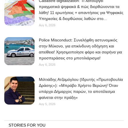
Cadastre digitalization: Τι λειτουργεί
πραγματικά ψηφιακά & πώς διορθώνονται τα
λάθη! 11 ερωτήσεις + απαντήσεις για Ψηφιακές
Υπηρεσίες & διορθώσεις λαθών στο...
Αυγ 6, 2026
Police Misconduct: Συνελήφθη αστυνομικός
στην Μύκονο, για επικίνδυνη οδήγηση και
απείθεια! Χρησιμοποίησε φάρο και σειρήνα για
προσπεράσεις στο μποτιλιάρισμα!
Αυγ 6, 2026
Μιλτιάδης Ατζαμόγλου (Ιδρυτής «Πρωτοβουλία
Δράσης»): «Μπράβο Χρήστο Βερώνη! Όταν
υπάρχει Δήμαρχος παρών, το αποτέλεσμα
φαίνεται στην πράξη»
Αυγ 5, 2026
STORIES FOR YOU