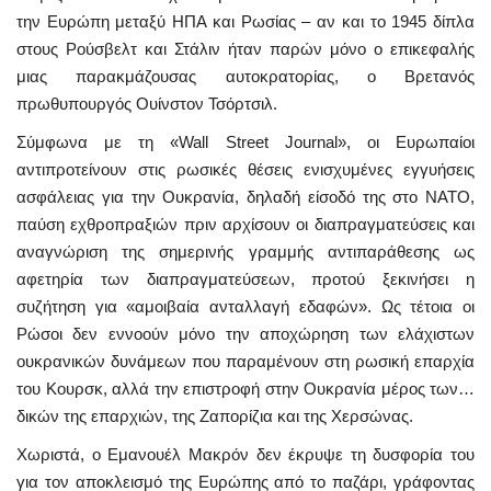
την Ευρώπη μεταξύ ΗΠΑ και Ρωσίας – αν και το 1945 δίπλα
στους Ρούσβελτ και Στάλιν ήταν παρών μόνο ο επικεφαλής
μιας παρακμάζουσας αυτοκρατορίας, ο Βρετανός
πρωθυπουργός Ουίνστον Τσόρτσιλ.
Σύμφωνα με τη «Wall Street Journal», οι Ευρωπαίοι
αντιπροτείνουν στις ρωσικές θέσεις ενισχυμένες εγγυήσεις
ασφάλειας για την Ουκρανία, δηλαδή είσοδό της στο ΝΑΤΟ,
παύση εχθροπραξιών πριν αρχίσουν οι διαπραγματεύσεις και
αναγνώριση της σημερινής γραμμής αντιπαράθεσης ως
αφετηρία των διαπραγματεύσεων, προτού ξεκινήσει η
συζήτηση για «αμοιβαία ανταλλαγή εδαφών». Ως τέτοια οι
Ρώσοι δεν εννοούν μόνο την αποχώρηση των ελάχιστων
ουκρανικών δυνάμεων που παραμένουν στη ρωσική επαρχία
του Κουρσκ, αλλά την επιστροφή στην Ουκρανία μέρος των…
δικών της επαρχιών, της Ζαπορίζια και της Χερσώνας.
Χωριστά, ο Εμανουέλ Μακρόν δεν έκρυψε τη δυσφορία του
για τον αποκλεισμό της Ευρώπης από το παζάρι, γράφοντας