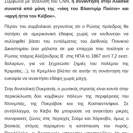
Σύμφωνα με ανάλυση του CNN,
η συνάντηση στην Αλάσκα
συνιστά από μόνη της «νίκη του Βλαντιμίρ Πούτιν» και
«αργή ήττα του Κιέβου».
Πέραν του συμβολικού γεγονότος ότι ο Ρώσος πρόεδρος θα
πατήσει σε αμερικανικό έδαφος χωρίς να κινδυνεύει να
συλληφθεί βάσει του εντάλματος του Διεθνούς Ποινικού
Δικαστηρίου (και μάλιστα σε μια επαρχία που πούλησε ο
Ρώσος τσάρος Αλέξανδρος Β΄ στις ΗΠΑ το 1867 αντί 7,2 εκατ.
δολαρίων, για να ξεχρεώσει ζημιές του πολέμου της
Κριμαίας…), το Κρεμλίνο βλέπει σε αυτήν τη συνάντηση την
ευκαιρία να ανακτήσει εδάφη χωρίς μάχη.
Στην Ανατολική Ουκρανία, ο ρωσικός στρατός είναι κοντά στην
περικύκλωση δύο κομβικών πόλεων της περιφέρειας του
Ντονμπάς, της Ποκρόβσκ και της Κοστιαντινίφκα. Σε
αντάλλαγμα, το Κίεβο θα μπορούσε να ανακτήσει μικρές
συνοριακές ζώνες στις περιοχές Σούμι και Χάρκοβο, όμως ο
βασικός στόχος παραμένει η κατάπαυση του πυρός.