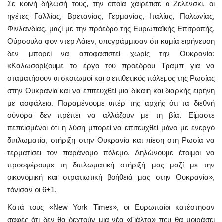
Σε κοινή δήλωσή τους, την οποία χαιρέτισε ο Ζελένσκι, οι
ηγέτες Γαλλίας, Βρετανίας, Γερμανίας, Ιταλίας, Πολωνίας,
Φινλανδίας, μαζί με την πρόεδρο της Ευρωπαϊκής Επιτροπής,
Ούρσουλα φον ντερ Λάιεν, υπογράμμισαν ότι καμία ειρήνευση
δεν μπορεί να αποφασιστεί χωρίς την Ουκρανία:
«Καλωσορίζουμε το έργο του προέδρου Τραμπ για να
σταματήσουν οι σκοτωμοί και ο επιθετικός πόλεμος της Ρωσίας
στην Ουκρανία και να επιτευχθεί μια δίκαιη και διαρκής ειρήνη
με ασφάλεια. Παραμένουμε υπέρ της αρχής ότι τα διεθνή
σύνορα δεν πρέπει να αλλάζουν με τη βία. Είμαστε
πεπεισμένοι ότι η λύση μπορεί να επιτευχθεί μόνο με ενεργό
διπλωματία, στήριξη στην Ουκρανία και πίεση στη Ρωσία να
τερματίσει τον παράνομο πόλεμο. Δηλώνουμε έτοιμοι να
προσφέρουμε τη διπλωματική στήριξή μας μαζί με την
οικονομική και στρατιωτική βοήθειά μας στην Ουκρανία»,
τόνισαν οι 6+1.
Κατά τους «New York Times», οι Ευρωπαίοι κατέστησαν
σαφές ότι δεν θα δεχτούν μια νέα «Γιάλτα» που θα μοιράσει