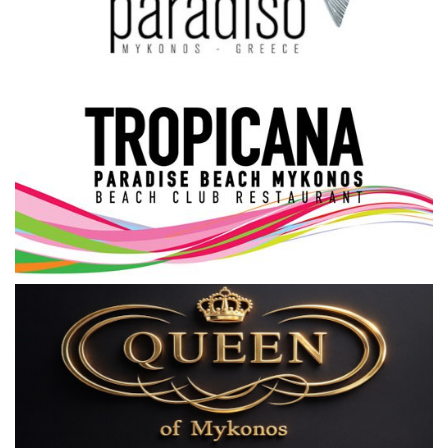
Science & Tech
Aegean Islands
Σεβασμιώτατος Δωρόθεος Β’
Cost Of Living Crisis
Opinion + Analysis
L’Art des Sens
All News
Local Elections 2023
About